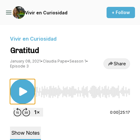
+ Follow
Vivir en Curiosidad
Vivir en Curiosidad
Gratitud
January 08, 2021
•
Claudia Pape
•
Season 1
•
Share
Episode 3
Use Left/Right to seek, Home/End to jump to st
0:00
|
25:17
Show Notes